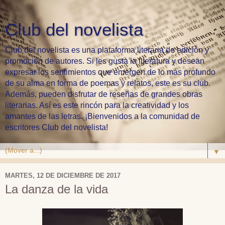
Club del novelista
Club del novelista es una plataforma literaria de edición y
promoción de autores. Si les gusta la literatura y desean
expresar los sentimientos que emergen de lo más profundo
de su alma en forma de poemas y relatos, este es su club.
Además, pueden disfrutar de reseñas de grandes obras
literarias. Así es este rincón para la creatividad y los
amantes de las letras. ¡Bienvenidos a la comunidad de
escritores Club del novelista!
▼
MARTES, 12 DE DICIEMBRE DE 2017
La danza de la vida