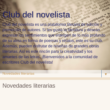
Club del novelista
Club del novelista es una plataforma literaria de edición y
promoción de autores. Si les gusta la literatura y desean
expresar los sentimientos que emergen de lo más profundo
de su alma en forma de poemas y relatos, este es su club.
Además, pueden disfrutar de reseñas de grandes obras
literarias. Así es este rincón para la creatividad y los
amantes de las letras. ¡Bienvenidos a la comunidad de
escritores Club del novelista!
▼
Novedades literarias