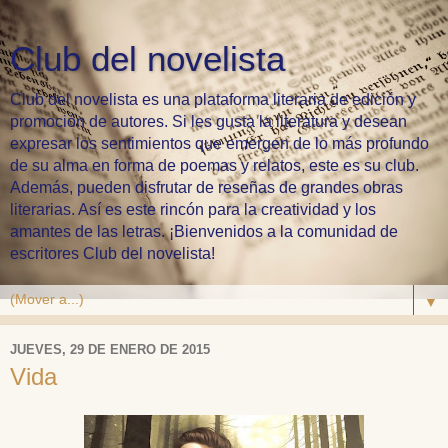
Club del novelista
Club del novelista es una plataforma literaria de edición y
promoción de autores. Si les gusta la literatura y desean
expresar los sentimientos que emergen de lo más profundo
de su alma en forma de poemas y relatos, este es su club.
Además, pueden disfrutar de reseñas de grandes obras
literarias. Así es este rincón para la creatividad y los
amantes de las letras. ¡Bienvenidos a la comunidad de
escritores Club del novelista!
▼
JUEVES, 29 DE ENERO DE 2015
Vida