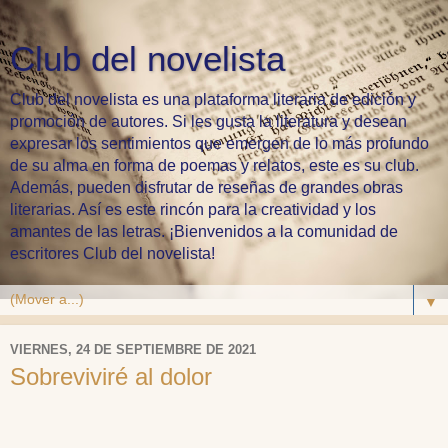
Club del novelista
Club del novelista es una plataforma literaria de edición y
promoción de autores. Si les gusta la literatura y desean
expresar los sentimientos que emergen de lo más profundo
de su alma en forma de poemas y relatos, este es su club.
Además, pueden disfrutar de reseñas de grandes obras
literarias. Así es este rincón para la creatividad y los
amantes de las letras. ¡Bienvenidos a la comunidad de
escritores Club del novelista!
▼
VIERNES, 24 DE SEPTIEMBRE DE 2021
Sobreviviré al dolor