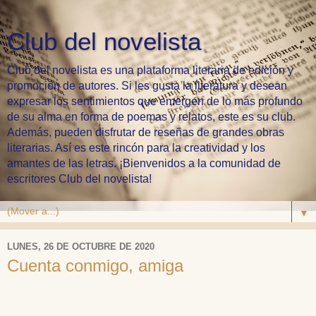
Club del novelista
Club del novelista es una plataforma literaria de edición y
promoción de autores. Si les gusta la literatura y desean
expresar los sentimientos que emergen de lo más profundo
de su alma en forma de poemas y relatos, este es su club.
Además, pueden disfrutar de reseñas de grandes obras
literarias. Así es este rincón para la creatividad y los
amantes de las letras. ¡Bienvenidos a la comunidad de
escritores Club del novelista!
▼
LUNES, 26 DE OCTUBRE DE 2020
Cuenta conmigo, amiga