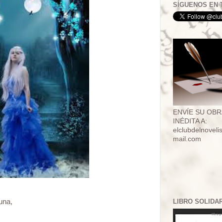
SÍGUENOS EN 
ENVÍE SU OBR
INÉDITA A:
elclubdelnovel
mail.com
una,
LIBRO SOLIDA