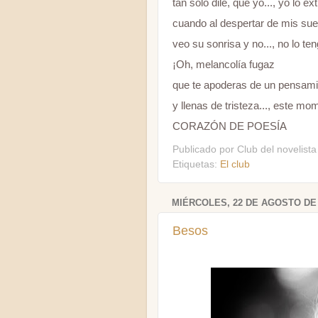
tan sólo dile, que yo..., yo lo ex
cuando al despertar de mis su
veo su sonrisa y no..., no lo ten
¡Oh, melancolía fugaz
que te apoderas de un pensami
y llenas de tristeza..., este mom
CORAZÓN DE POESÍA
Publicado por
Club del novelista
Etiquetas:
El club
MIÉRCOLES, 22 DE AGOSTO DE 
Besos