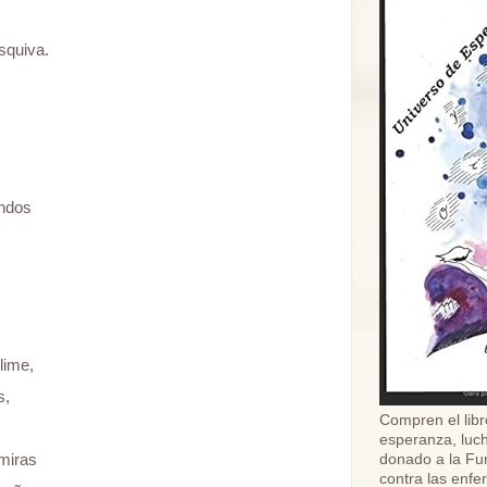
esquiva.
ndos
blime,
s,
Compren el libr
esperanza, luch
donado a la Fu
 miras
contra las enf