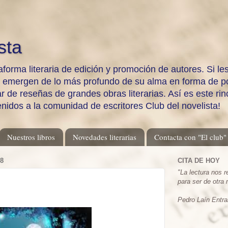
sta
aforma literaria de edición y promoción de autores. Si les
e emergen de lo más profundo de su alma en forma de po
 de reseñas de grandes obras literarias. Así es este rinc
enidos a la comunidad de escritores Club del novelista!
Nuestros libros
Novedades literarias
Contacta con "El club"
8
CITA DE HOY
"
La lectura nos 
para ser de otra
Pedro Laín Entra