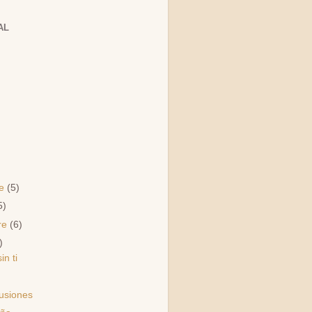
AL
re
(5)
5)
re
(6)
)
in ti
lusiones