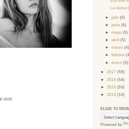
Era una n
La dama 
►
julio
(6)
►
junio
(6)
►
mayo
(5)
►
abril
(5)
►
marzo
(4
►
febrero
(
►
enero
(5)
►
2017
(59)
►
2016
(54)
►
2015
(53)
,
►
2014
(14)
e vivir.
ELIGE TU IDIO
Powered by