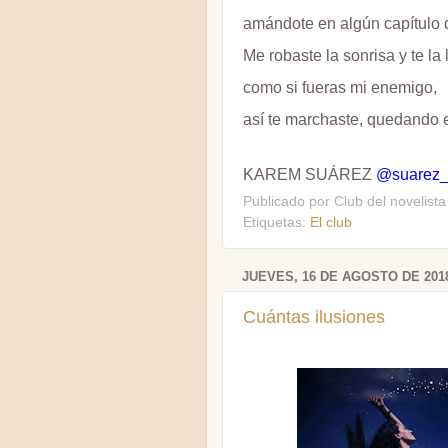
amándote en algún capítulo 
Me robaste la sonrisa y te la 
como si fueras mi enemigo,
así te marchaste, quedando e
KAREM SUÁREZ
@suarez_
Publicado por
Club del novelista
Etiquetas:
El club
JUEVES, 16 DE AGOSTO DE 201
Cuántas ilusiones