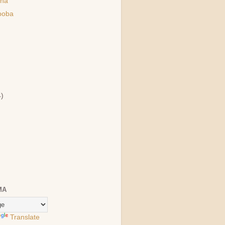
iña
boba
)
4)
MA
Translate