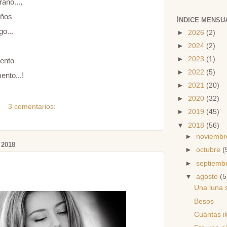
traño...,
eños
ÍNDICE MENSU
go...
►
2026
(2)
►
2024
(2)
►
2023
(1)
ento
►
2022
(5)
ento...!
►
2021
(20)
►
2020
(32)
3 comentarios:
►
2019
(45)
▼
2018
(56)
►
noviemb
2018
►
octubre
(
►
septiemb
▼
agosto
(5
Una luna s
Besos
Cuántas i