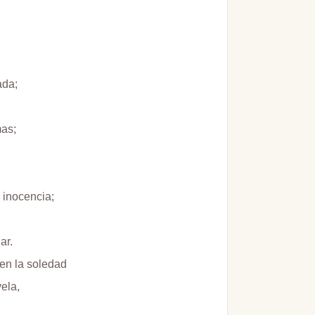
ada;
mas;
 inocencia;
ar.
 en la soledad
ela,