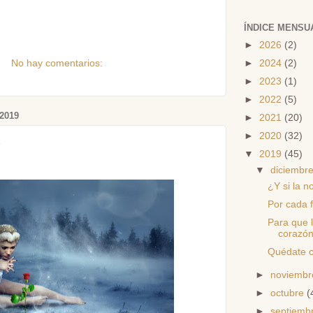
ÍNDICE MENSU
►
2026
(2)
No hay comentarios:
►
2024
(2)
►
2023
(1)
►
2022
(5)
2019
►
2021
(20)
►
2020
(32)
e
▼
2019
(45)
▼
diciembr
¿Y si la n
Por cada 
Para que l
corazó
Quédate 
►
noviemb
►
octubre
(
►
septiemb