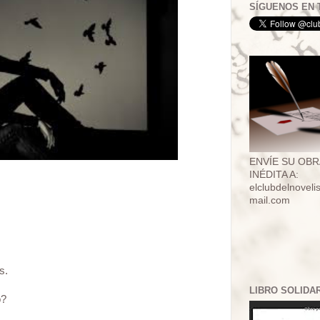
SÍGUENOS EN 
ENVÍE SU OBR
INÉDITA A:
elclubdelnovel
mail.com
s.
LIBRO SOLIDA
o?