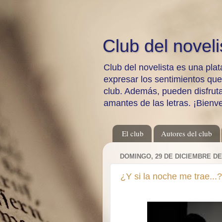
Club del noveli
Club del novelista es una plat
expresar los sentimientos qu
club. Además, pueden disfrutar
amantes de las letras. ¡Bienv
El club
Autores del club
DOMINGO, 29 DE DICIEMBRE DE
¿Y si la noche me trae...?