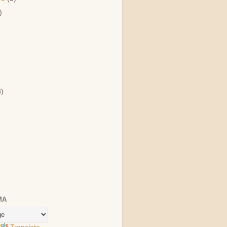
)
)
3)
MA