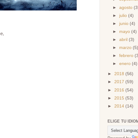
►
agosto
(3
►
julio
(4)
►
junio
(4)
►
mayo
(4)
e,
►
abril
(3)
►
marzo
(5
►
febrero
(
►
enero
(4)
►
2018
(56)
►
2017
(59)
►
2016
(54)
►
2015
(53)
►
2014
(14)
ELIGE TU IDIO