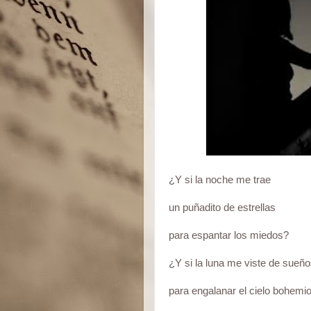
¿Y si la noche me trae
un puñadito de estrellas
para espantar los miedos?
¿Y si la luna me viste de sueño
para engalanar el cielo bohemi