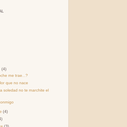
AL
e
(4)
oche me trae...?
flor que no nace
a soledad no te marchite el
n
conmigo
re
(4)
4)
re
(3)