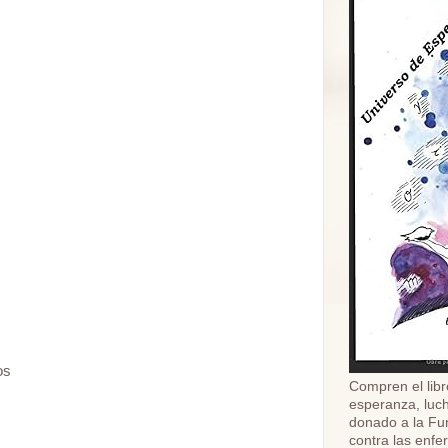
os
Compren el libr
esperanza, luch
donado a la Fu
contra las enf