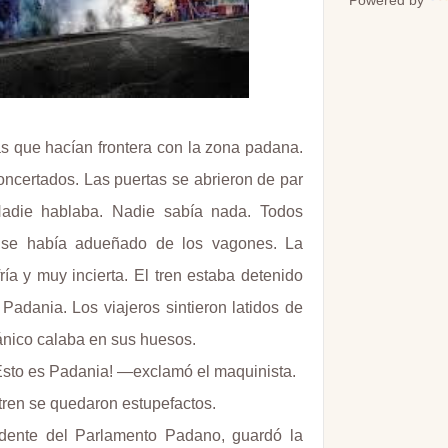
Powered by
ías que hacían frontera con la zona padana.
ncertados. Las puertas se abrieron de par
adie hablaba. Nadie sabía nada. Todos
o se había adueñado de los vagones. La
ía y muy incierta. El tren estaba detenido
 Padania. Los viajeros sintieron latidos de
ánico calaba en sus huesos.
Esto es Padania! —exclamó el maquinista.
 tren se quedaron estupefactos.
dente del Parlamento Padano, guardó la