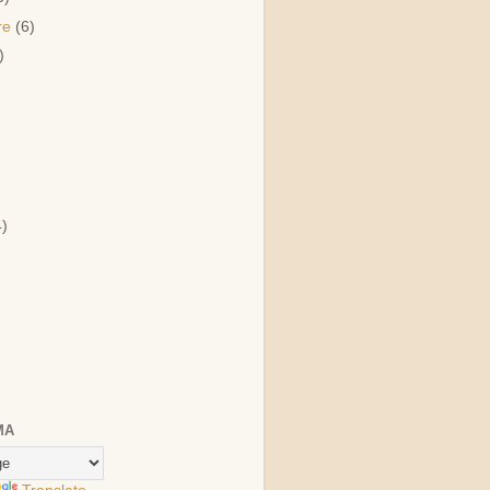
re
(6)
)
)
4)
MA