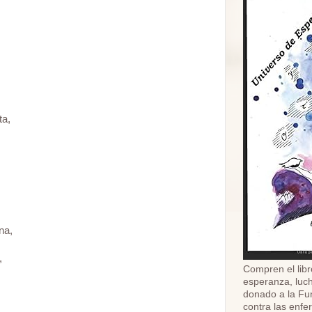
ta,
na,
,
Compren el libr
esperanza, luch
donado a la Fu
contra las enf