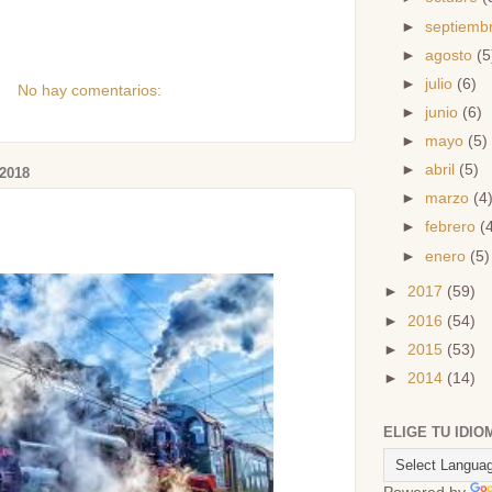
►
septiemb
►
agosto
(5
►
julio
(6)
No hay comentarios:
►
junio
(6)
►
mayo
(5)
►
abril
(5)
2018
►
marzo
(4
►
febrero
(
►
enero
(5)
►
2017
(59)
►
2016
(54)
►
2015
(53)
►
2014
(14)
ELIGE TU IDIO