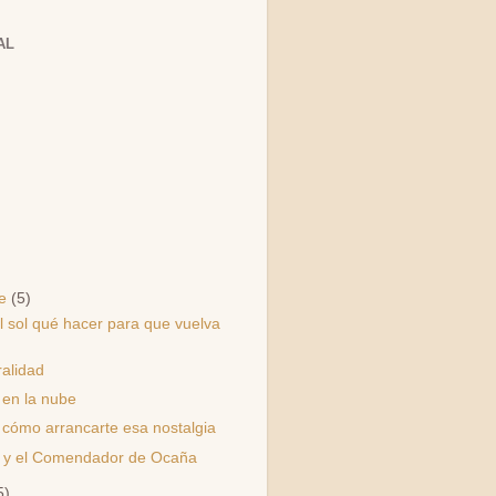
AL
re
(5)
l sol qué hacer para que vuelva
ralidad
 en la nube
 cómo arrancarte esa nostalgia
 y el Comendador de Ocaña
5)