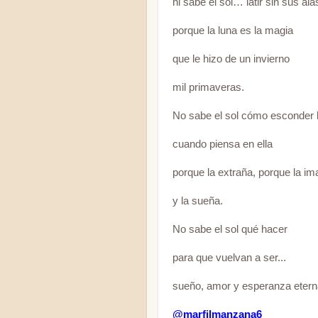
ni sabe el sol… latir sin sus ala
porque la luna es la magia
que le hizo de un invierno
mil primaveras.
No sabe el sol cómo esconder l
cuando piensa en ella
porque la extraña, porque la im
y la sueña.
No sabe el sol qué hacer
para que vuelvan a ser...
sueño, amor y esperanza etern
@marfilmanzana6