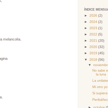
s,
ÍNDICE MENSU
►
2026
(2)
►
2024
(2)
►
2023
(1)
►
2022
(5)
a melancolía.
►
2021
(20)
►
2020
(32)
►
2019
(45)
agina
▼
2018
(56)
▼
noviemb
No sabe e
la luna
La unilate
Mi otro yo
Si supiera
a.
Peribáñez
►
octubre
(