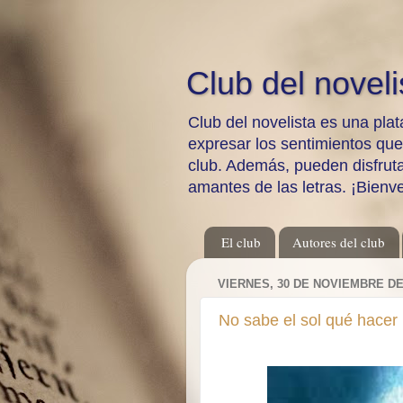
Club del noveli
Club del novelista es una plat
expresar los sentimientos qu
club. Además, pueden disfrutar
amantes de las letras. ¡Bienv
El club
Autores del club
VIERNES, 30 DE NOVIEMBRE DE
No sabe el sol qué hacer 