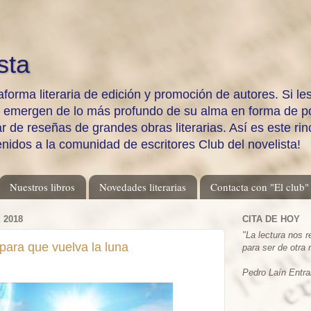
sta
aforma literaria de edición y promoción de autores. Si les
e emergen de lo más profundo de su alma en forma de po
 de reseñas de grandes obras literarias. Así es este rinc
enidos a la comunidad de escritores Club del novelista!
Nuestros libros
Novedades literarias
Contacta con "El club"
 2018
CITA DE HOY
"
La lectura nos 
para que vuelva la luna
para ser de otra
Pedro Laín Entra