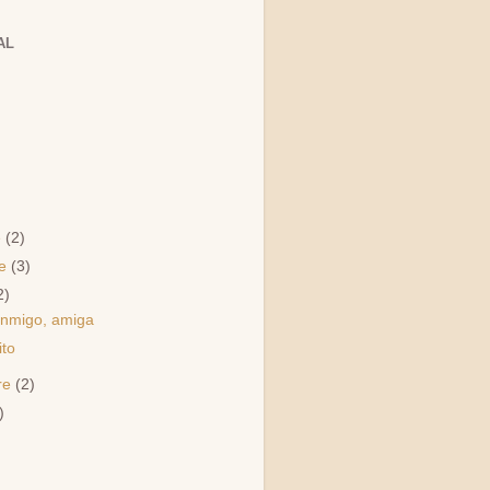
AL
e
(2)
re
(3)
2)
nmigo, amiga
ito
re
(2)
)