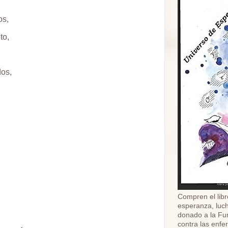
os,
to,
dos,
Compren el libr
esperanza, luch
donado a la Fu
contra las enf