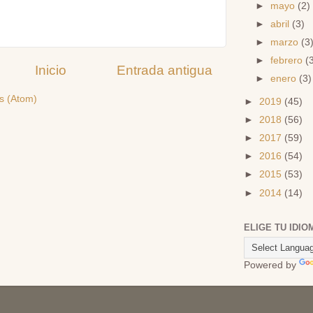
►
mayo
(2)
►
abril
(3)
►
marzo
(3
►
febrero
(
Inicio
Entrada antigua
►
enero
(3)
s (Atom)
►
2019
(45)
►
2018
(56)
►
2017
(59)
►
2016
(54)
►
2015
(53)
►
2014
(14)
ELIGE TU IDIO
Powered by