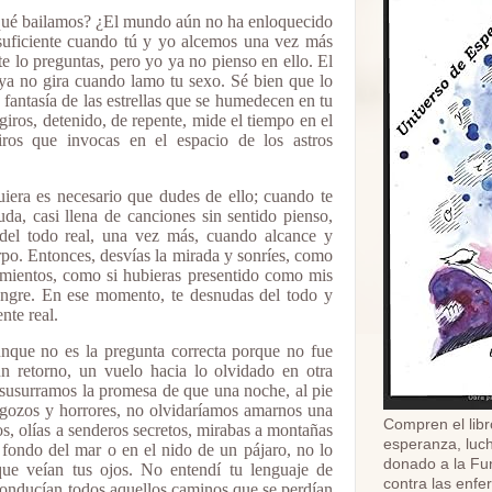
qué bailamos? ¿El mundo aún no ha enloquecido
suficiente cuando tú y yo alcemos una vez más
e lo preguntas, pero yo ya no pienso en ello. El
a no gira cuando lamo tu sexo. Sé bien que lo
 fantasía de las estrellas que se humedecen en tu
iros, detenido, de repente, mide el tiempo en el
ros que invocas en el espacio de los astros
uiera es necesario que dudes de ello; cuando te
uda, casi llena de canciones sin sentido pienso,
 del todo real, una vez más, cuando alcance y
erpo. Entonces, desvías la mirada y sonríes, como
amientos, como si hubieras presentido como mis
angre. En ese momento, te desnudas del todo y
nte real.
nque no es la pregunta correcta porque no fue
n retorno, un vuelo hacia lo olvidado en otra
susurramos la promesa de que una noche, al pie
 gozos y horrores, no olvidaríamos amarnos una
Compren el libr
s, olías a senderos secretos, mirabas a montañas
esperanza, luch
l fondo del mar o en el nido de un pájaro, no lo
donado a la Fu
que veían tus ojos. No entendí tu lenguaje de
contra las enf
conducían todos aquellos caminos que se perdían