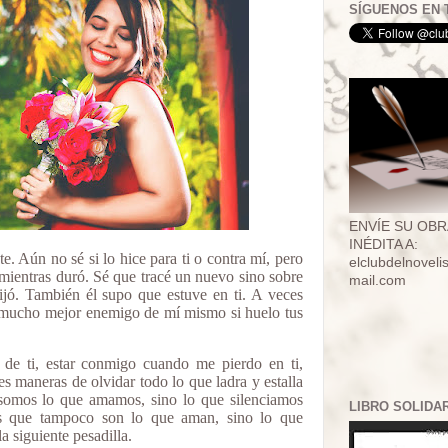
SÍGUENOS EN 
ENVÍE SU OBR
INÉDITA A:
e. Aún no sé si lo hice para ti o contra mí, pero
elclubdelnovel
 mientras duró. Sé que tracé un nuevo sino sobre
mail.com
ijó. También él supo que estuve en ti. A veces
 mucho mejor enemigo de mí mismo si huelo tus
ro de ti, estar conmigo cuando me pierdo en ti,
es maneras de olvidar todo lo que ladra y estalla
, somos lo que amamos, sino lo que silenciamos
LIBRO SOLIDA
s que tampoco son lo que aman, sino lo que
 siguiente pesadilla.