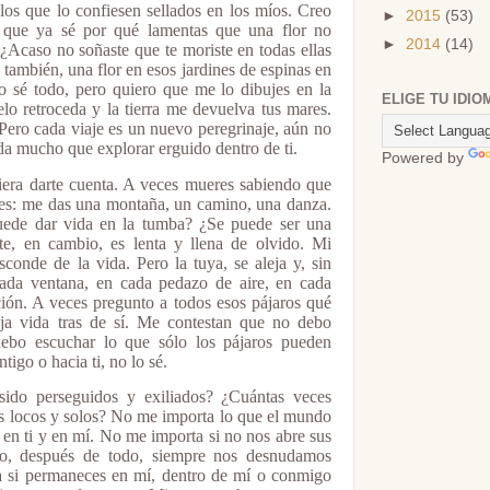
 los que lo confiesen sellados en los míos. Creo
►
2015
(53)
 que ya sé por qué lamentas que una flor no
►
2014
(14)
 ¿Acaso no soñaste que te moriste en todas ellas
 también, una flor en esos jardines de espinas en
o sé todo, pero quiero que me lo dibujes en la
ELIGE TU IDIO
elo retroceda y la tierra me devuelva tus mares.
. Pero cada viaje es un nuevo peregrinaje, aún no
a mucho que explorar erguido dentro de ti.
Powered by
iera darte cuenta. A veces mueres sabiendo que
íes: me das una montaña, un camino, una danza.
ede dar vida en la tumba? ¿Se puede ser una
e, en cambio, es lenta y llena de olvido. Mi
onde de la vida. Pero la tuya, se aleja y, sin
ada ventana, en cada pedazo de aire, en cada
ción. A veces pregunto a todos esos pájaros qué
ja vida tras de sí. Me contestan que no debo
ebo escuchar lo que sólo los pájaros pueden
tigo o hacia ti, no lo sé.
ido perseguidos y exiliados? ¿Cuántas veces
 locos y solos? No me importa lo que el mundo
n ti y en mí. No me importa si no nos abre sus
ro, después de todo, siempre nos desnudamos
 si permaneces en mí, dentro de mí o conmigo