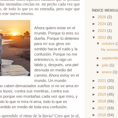
 las montañas crecían en
mi pecho cada vez que
ro, de todo lo que yo no entendía, pero supe que
ÍNDICE MENSU
n este nuevo retorno.
►
2026
(2)
►
2024
(2)
Ahora quiero estar en el
►
2023
(1)
mundo. Porque tú eres su
▼
2022
(5)
dueña. Porque tú detienes
▼
octubre
(
para mí sus giros sin
sentido hacia el ruido y la
He sonreí
confusión. Porque no me
►
septiemb
entristezco, si oigo un
latido y, después, una piel
►
julio
(1)
desnuda en medio del
►
enero
(1)
camino. Ahora estoy en el
mundo. Un mundo
►
2021
(20)
no caben demasiados sueños si no se ama en
►
2020
(32)
s leyes, contra sus mentiras, contra sus
►
2019
(45)
ndo porque veo montañas cada vez que miro, y
►
2018
(56)
do lo que ni mira ni ama, todo lo que es
entido en medio de toda esa confusión.
►
2017
(59)
►
2016
(54)
aprendido el ritmo de la lluvia? Creo que lo sé,