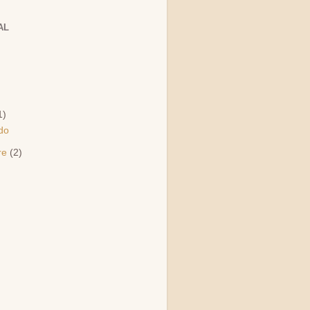
AL
1)
do
re
(2)