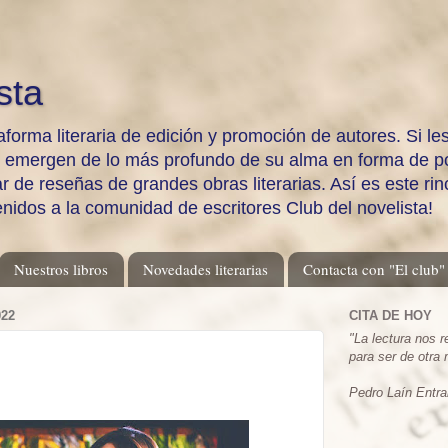
sta
aforma literaria de edición y promoción de autores. Si les
e emergen de lo más profundo de su alma en forma de po
 de reseñas de grandes obras literarias. Así es este rinc
enidos a la comunidad de escritores Club del novelista!
Nuestros libros
Novedades literarias
Contacta con "El club"
22
CITA DE HOY
"
La lectura nos 
para ser de otra
Pedro Laín Entra