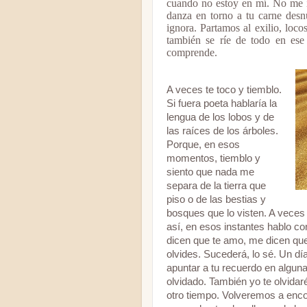
cuando no estoy en mí. No me i
danza en torno a tu carne des
ignora. Partamos al exilio, loc
también se ríe de todo en ese
comprende.
A veces te toco y tiemblo.
Si fuera poeta hablaría la
lengua de los lobos y de
las raíces de los árboles.
Porque, en esos
momentos, tiemblo y
siento que nada me
separa de la tierra que
piso o de las bestias y
bosques que lo visten. A veces 
así, en esos instantes hablo c
dicen que te amo, me dicen qu
olvides. Sucederá, lo sé. Un dí
apuntar a tu recuerdo en alguna
olvidado. También yo te olvidar
otro tiempo. Volveremos a enco