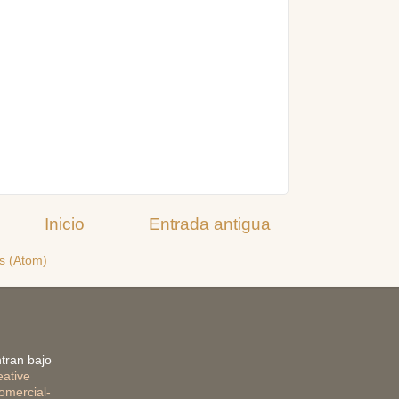
Inicio
Entrada antigua
s (Atom)
tran bajo
eative
mercial-