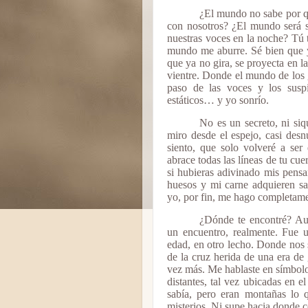
¿El mundo no sabe por 
con nosotros? ¿El mundo será 
nuestras voces en la noche? Tú t
mundo me aburre. Sé bien que y
que ya no gira, se proyecta en la
vientre. Donde el mundo de los g
paso de las voces y los suspi
estáticos… y yo sonrío.
No es un secreto, ni siq
miro desde el espejo, casi desn
siento, que solo volveré a ser
abrace todas las líneas de tu cu
si hubieras adivinado mis pens
huesos y mi carne adquieren s
yo, por fin, me hago completame
¿Dónde te encontré? Au
un encuentro, realmente. Fue u
edad, en otro lecho. Donde nos 
de la cruz herida de una era de
vez más. Me hablaste en símbolo
distantes, tal vez ubicadas en e
sabía, pero eran montañas lo 
misterios. Ni supe hacia donde 