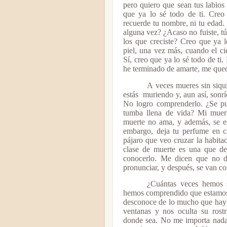
pero quiero que sean tus labios
que ya lo sé todo de ti. Creo
recuerde tu nombre, ni tu edad.
alguna vez? ¿Acaso no fuiste, tú
los que creciste? Creo que ya l
piel, una vez más, cuando el ci
Sí, creo que ya lo sé todo de ti
he terminado de amarte, me qued
A veces mueres sin siqu
estás
muriendo y, aun así, sonr
No logro comprenderlo. ¿Se pu
tumba llena de vida? Mi muert
muerte no ama, y además, se esc
embargo, deja tu perfume en c
pájaro que veo cruzar la habita
clase de muerte es una que de
conocerlo. Me dicen que no d
pronunciar, y después, se van con
¿Cuántas veces hemos s
hemos comprendido que estamos
desconoce de lo mucho que hay e
ventanas y nos oculta su rost
donde sea. No me importa nada