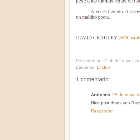
pese a las tumbas llenas de hu
A veces tiemblo. A veces
un maldito poeta.
DAVID CRAULEY
@DCraul
Publicado por
Club del novelista
Etiquetas:
El club
1 comentario:
Anónimo
28 de mayo de
Nice post thank you Raz
Responder