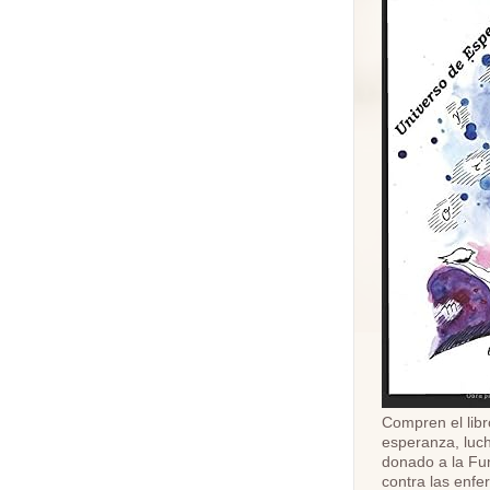
Compren el libr
esperanza, luch
donado a la Fu
contra las enf