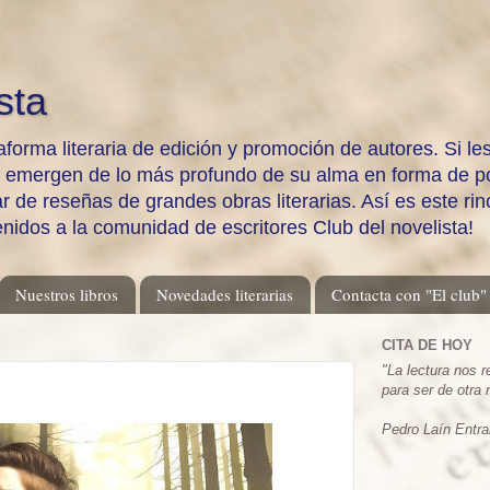
sta
aforma literaria de edición y promoción de autores. Si les
e emergen de lo más profundo de su alma en forma de po
 de reseñas de grandes obras literarias. Así es este rinc
enidos a la comunidad de escritores Club del novelista!
Nuestros libros
Novedades literarias
Contacta con "El club"
CITA DE HOY
"
La lectura nos 
para ser de otra
Pedro Laín Entra