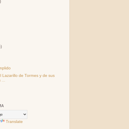
)
)
5)
mplido
l Lazarillo de Tormes y de sus
 ...
MA
Translate