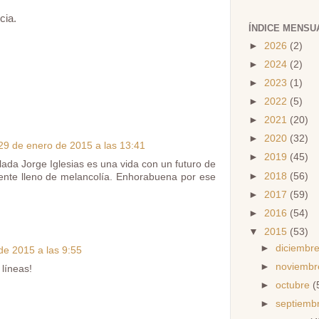
cia.
ÍNDICE MENSU
►
2026
(2)
►
2024
(2)
►
2023
(1)
►
2022
(5)
►
2021
(20)
►
2020
(32)
29 de enero de 2015 a las 13:41
►
2019
(45)
slada Jorge Iglesias es una vida con un futuro de
►
2018
(56)
ente lleno de melancolía. Enhorabuena por ese
►
2017
(59)
►
2016
(54)
▼
2015
(53)
►
diciembr
de 2015 a las 9:55
►
noviemb
líneas!
►
octubre
(
►
septiemb