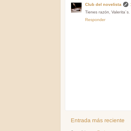
Club del novelista
Tienes razón, Valerita´s.
Responder
Entrada más reciente