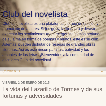
Club del novelista
Club del novelista es una plataforma literaria de edición y
promoción de autores. Si les gusta la literatura y desean
expresar los sentimientos que emergen de lo más profundo
de su alma en forma de poemas y relatos, este es su club.
Además, pueden disfrutar de reseñas de grandes obras
literarias. Así es este rincón para la creatividad y los
amantes de las letras. ¡Bienvenidos a la comunidad de
escritores Club del novelista!
▼
VIERNES, 2 DE ENERO DE 2015
La vida del Lazarillo de Tormes y de sus
fortunas y adversidades