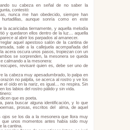
neando su cabeza en señal de no saber la
gunta, contestó:
imas, nunca me han obedecido, siempre han
 hurtadillas, aunque sonría como en este
e la acariciaba tiernamente, y aquella melodía
stió y quedaron ellos dentro de la luz… aquella
parece al abrir los parpados al amanecer.
rreglar aquel apestoso salón de la cantina de
nsada, sale a la callejuela acompañada del
r la acera oscura unos pasos, tropiezan con un
o, ambos se sorprenden, la mesonera se queda
 dice calmando a la mesonera:
eocupes, revisaré quien es, debe ser uno de
ve la cabeza muy apesadumbrado, lo palpa en
orazón no palpita, se acerca al rostro y ve los
e el oído en la nariz, es igual… no respira. Sin
 los labios del rostro pálido y sin vida.
tinero:
 dicen que es poeta.
, para buscar alguna identificación, y lo que
poemas, prosas, escritos del alma, de aquel
s ojos se los da a la mesonera que llora muy
uél, que unos momentos antes había sido muy
e la cantina.