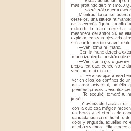
—Estás donde siempre bus
más profundo de ti mismo. ¿Q
—No sé, sólo quería escapa
Mientras tanto se acerca
destellos, una silueta humanoi
de la extraña figura. La siluet
extiende la mano derecha, u
mesonera del antro! Sí, es el
explotar, con sus ojos cristalin
su cabello mecido suavemente p
—Ven, toma mi mano.
Con la mano derecha extendi
mano izquierda mostrándole el 
—Ven conmigo, sígueme a 
propia realidad, donde yo te d
ven, toma mi mano…
Él, ve a los ojos a esa he
ver en ellos los confines de u
de amor universal, aquélla 
poemas, prosas… escritos del 
—Te seguiré, tomaré tu m
jamás…
Y avanzado hacia la luz el
con la que esa mágica mesoner
un brazo y el otro la delicad
cansada sien en el hombro de 
dolor y angustia, aquéllas no
estaba viviendo. Ella le secó a