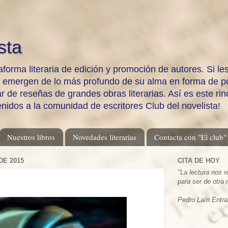
sta
aforma literaria de edición y promoción de autores. Si les
e emergen de lo más profundo de su alma en forma de po
 de reseñas de grandes obras literarias. Así es este rinc
enidos a la comunidad de escritores Club del novelista!
Nuestros libros
Novedades literarias
Contacta con "El club"
DE 2015
CITA DE HOY
"
La lectura nos 
para ser de otra
Pedro Laín Entra