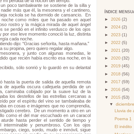
 mi perdida de la noción del tiempo.
un poco tambaleante se sostiene de la silla y
nadie más que él, la mesonera y el cantinero,
ÍNDICE MENSU
vieja rockola se ha dormido de cansancio. En
►
2026
(2)
sa noche como miles que ha pasado en aquel
noso rostro y la mágica mirada de aquel ángel
►
2024
(2)
 se perdió en el infinito verdusco de los ojos
 por ese leve momento conoció la luz, distinta
►
2023
(1)
ergía cada noche.
►
2022
(5)
tiendo dijo: “Gracias señorita, hasta mañana.”
 su propina, pero quiero regalar algo.
►
2021
(20)
mesonera, y junto con algunas monedas, le
ido que recién había escrito esa noche, en la
►
2020
(32)
►
2019
(45)
cibido, sólo sonrió y lo guardó en su delantal
►
2018
(56)
►
2017
(59)
ió hasta la puerta de salida de aquella remota
ra de aquella oscura callejuela perdida de un
►
2016
(54)
, caminaba cobijado por la suave luz de la
aba los destellos de las estrellas cercanas a
▼
2015
(53)
seído por el espíritu del vino se tambaleaba de
▼
diciembr
agaba en cosas e imágenes que no comprendía,
astigado cerebro. De un momento a otro en un
Lluvia de
llo como el del mar escuchado en un caracol
Poema 1
aturde hasta perder el sentido de tiempo y
l interminable y penumbroso. Con los ojos
El inédito
 embargo, ciego, sordo, mudo e inmóvil, sigue