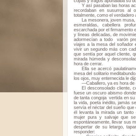
copas y tragos apuñalaba su do
Y así pasaban las horas a
recordaban en susurros al 
totalmente, como el verdadero 
La mesonera, joven musa, 
esmeraldas, cabellera prof
escarchada por el firmamento e
y líneas delicadas, de movimie
adormecían a todo varón pre
viajes a la mesa del soñador 
vivir un segundo más con cad
que sentía por aquel cliente,
mirada húmeda y desconsolada,
hora de cerrar.
Ella se acercó paulatinam
mesa del solitario meditabundo
los ojos, muy enternecida le dij
—Caballero, ya es hora de 
El desconsolado cliente, 
fuese un oscuro abismo donde
de tanta congoja vertida en s
la vida, poeta inédito, jamás 
servía el néctar del sueño que
él levanta la mirada un tanto
mujer pura y salvaje que se
espontáneamente, llevar sus m
despertar de su letargo, tap
responder: