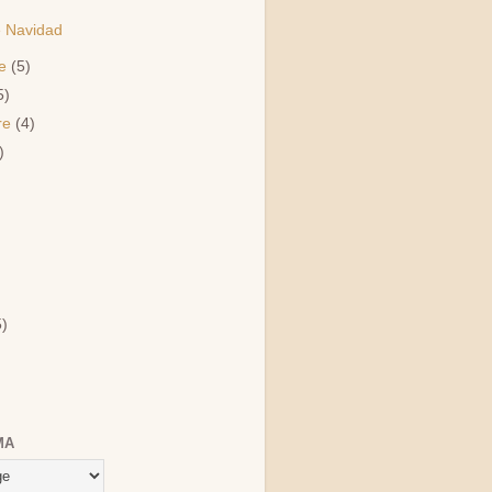
 Navidad
re
(5)
5)
re
(4)
)
)
5)
MA