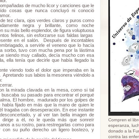
lor.
compañadas de mucho licor y canciones que le
oído cosas que nunca concluyó ni conoció
amor.
de tez clara, ojos verdes claros y puros como
undamente negra y brillante, como noche
n su más bello esplendor, de figura voluptuosa
ntos felinos, sin esforzarse sus faldas largas
sente en el salón. Después de incontables
embriagado, a servirle el veneno que lo hacía
a sorbo, tuvo con mucha pena por la lástima
 que siendo muy callado, decía mucho con esa
 ella tenía que decirle que había llegado la
ente viendo todo el dolor que imperaba en la
. Apretando sus labios la mesonera viéndolo a
o:
cerrar.
con la mirada clavada en la mesa, como si tal
 buscaba su pasado para encontrar el porqué
u alma. El hombre, madurado por los golpes de
se había fijado en más que la mano de quien le
 él tragaba con desesperación. En ese instante
 desconcertado, y al ver tan bella imagen de
 dirige a él, no le queda más que sonreír
Compren el libr
anos a su rostro, para restregarlas como para
esperanza, luch
ar con su puño derecho un ligero bostezo, y
donado a la Fu
contra las enf