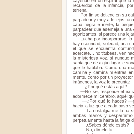
cayendo en un espiral que lo 
recuerdos de la infancia, p
terrenal.
Por fin se detiene en su caí
parpadear y muy a lo lejos, un
capa negra e inerte, la peque
parpadear que asemeja a una es
agonizantes, si parece una lejan
Lucha por incorporarse, lo 
hay oscuridad, soledad, una c
el que se encuentra confund
acércate… no titubees, ven hac
la misteriosa voz, si aunque mi
sabía que de algún lugar le s
que le hablaba. Como una mano
camina y camina mientras en 
mente, como por un proyector 
imágenes, la voz le pregunta:
—¿Por qué estás aquí?
—No sé, responde el extr
adormece mi cerebro, aquél q
—¿Por qué lo haces? —pre
hacia la luz que a cada paso se
—La nostalgia me lo ha se
ambas manos y desparramo e
perpetuamente hasta la fatiga
—¿Sabes dónde estás? —le
—No, dímelo tú.