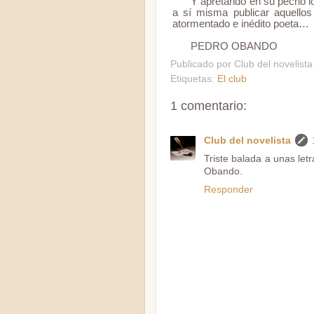
Y apretando en su pecho lo
a sí misma publicar aquellos
atormentado e inédito poeta…
PEDRO OBANDO
Publicado por
Club del novelista
Etiquetas:
El club
1 comentario:
Club del novelista
Triste balada a unas let
Obando.
Responder