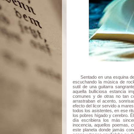
Sentado en una esquina del
escuchando la música de rocko
sutil de una guitarra sangran
aquella bulliciosa estancia i
comunes y de otras no tan co
arrastraban el acento, sonrisa
efecto del licor servido a mar
todos los asistentes, en ese ritu
los pobres hígado y cerebro. Él
día escribiera los más sinc
inocencia, aquellos poemas, c
este planeta donde jamás cono