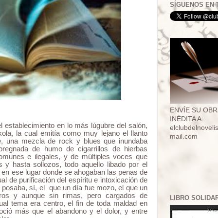
SÍGUENOS EN 
ENVÍE SU OBR
INÉDITA A:
 establecimiento en lo más lúgubre del salón,
elclubdelnovel
la, la cual emitía como muy lejano el llanto
mail.com
te, una mezcla de rock y blues que inundaba
mpregnada de humo de cigarrillos de hierbas
munes e ilegales, y de múltiples voces que
s y hasta sollozos, todo aquello libado por el
es en ese lugar donde se ahogaban las penas de
al de purificación del espíritu e intoxicación de
 posaba, sí, el que un día fue mozo, el que un
eros y aunque sin rimas, pero cargados de
LIBRO SOLIDA
ual tema era centro, el fin de toda maldad en
ció más que el abandono y el dolor, y entre