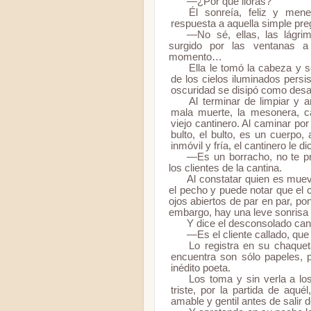
—¿Por qué lloras?
Él sonreía, feliz y me
respuesta a aquella simple pre
—No sé, ellas, las lágr
surgido por las ventanas a
momento…
Ella le tomó la cabeza y s
de los cielos iluminados persi
oscuridad se disipó como desa
Al terminar de limpiar y a
mala muerte, la mesonera, ca
viejo cantinero. Al caminar po
bulto, el bulto, es un cuerp
inmóvil y fría, el cantinero le
—Es un borracho, no te pr
los clientes de la cantina.
Al constatar quien es mue
el pecho y puede notar que el c
ojos abiertos de par en par, pon
embargo, hay una leve sonrisa en
Y dice el desconsolado can
—Es el cliente callado, que
Lo registra en su chaqueta
encuentra son sólo papeles, 
inédito poeta.
Los toma y sin verla a lo
triste, por la partida de aq
amable y gentil antes de salir d