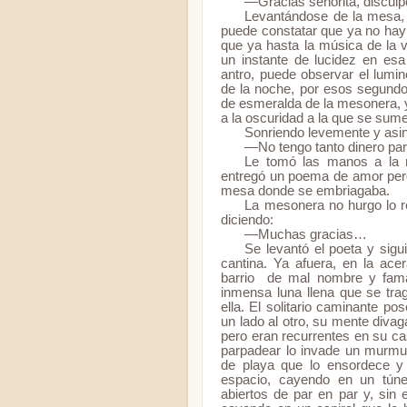
—Gracias señorita, disculpe
Levantándose de la mesa, 
puede constatar que ya no hay 
que ya hasta la música de la 
un instante de lucidez en e
antro, puede observar el lumi
de la noche, por esos segundos
de esmeralda de la mesonera, y
a la oscuridad a la que se sum
Sonriendo levemente y asin
—No tengo tanto dinero para
Le tomó las manos a la 
entregó un poema de amor perd
mesa donde se embriagaba.
La mesonera no hurgo lo re
diciendo:
—Muchas gracias…
Se levantó el poeta y sigu
cantina. Ya afuera, en la ace
barrio
de mal nombre y fama
inmensa luna llena que se trag
ella. El solitario caminante po
un lado al otro, su mente div
pero eran recurrentes en su c
parpadear lo invade un murmu
de playa que lo ensordece y 
espacio, cayendo en un túne
abiertos de par en par y, sin