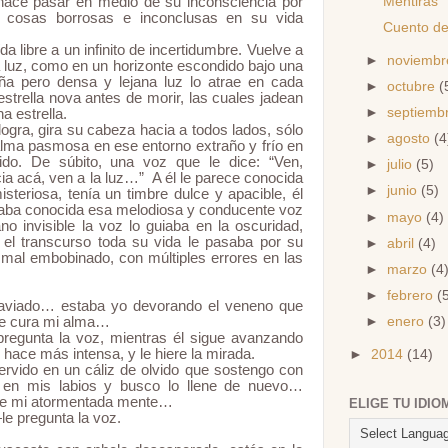
Mentiras
hace pasar en medio de su inconsciencia por
or cosas borrosas e inconclusas en su vida
Cuento de
da libre a un infinito de incertidumbre. Vuelve a
►
noviemb
a luz, como en un horizonte escondido bajo una
ña pero densa y lejana luz lo atrae en cada
►
octubre
(
trella nova antes de morir, las cuales jadean
►
septiemb
a estrella.
logra, gira su cabeza hacia a todos lados, sólo
►
agosto
(4
alma pasmosa en ese entorno extraño y frío en
ido. De súbito, una voz que le dice: “Ven,
►
julio
(5)
ia acá, ven a la luz…” A él le parece conocida
►
junio
(5)
steriosa, tenía un timbre dulce y apacible, él
onaba conocida esa melodiosa y conducente voz
►
mayo
(4)
 invisible la voz lo guiaba en la oscuridad,
el transcurso toda su vida le pasaba por su
►
abril
(4)
mal embobinado, con múltiples errores en las
►
marzo
(4
►
febrero
(
aviado… estaba yo devorando el veneno que
ue cura mi alma…
►
enero
(3)
gunta la voz, mientras él sigue avanzando
 hace más intensa, y le hiere la mirada.
►
2014
(14)
rvido en un cáliz de olvido que sostengo con
n mis labios y busco lo llene de nuevo…
 de mi atormentada mente…
ELIGE TU IDIO
 pregunta la voz.