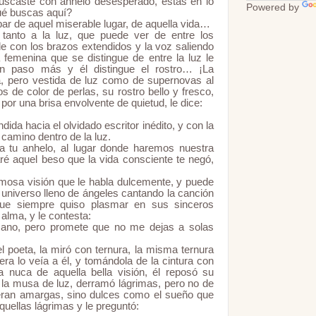
caste con anhelo desesperado, estás en lo
Powered by
ué buscas aquí?
r de aquel miserable lugar, de aquella vida…
 tanto a la luz, que puede ver de entre los
de con los brazos extendidos y la voz saliendo
a femenina que se distingue de entre la luz le
n paso más y él distingue el rostro… ¡La
la, pero vestida de luz como de supernovas al
os de color de perlas, su rostro bello y fresco,
or una brisa envolvente de quietud, le dice:
da hacia el olvidado escritor inédito, y con la
camino dentro de la luz.
tu anhelo, al lugar donde haremos nuestra
aré aquel beso que la vida consciente te negó,
rmosa visión que le habla dulcemente, y puede
n universo lleno de ángeles cantando la canción
que siempre quiso plasmar en sus sinceros
alma, y le contesta:
ano, pero promete que no me dejas a solas
 poeta, la miró con ternura, la misma ternura
a lo veía a él, y tomándola de la cintura con
a nuca de aquella bella visión, él reposó su
la musa de luz, derramó lágrimas, pero no de
 eran amargas, sino dulces como el sueño que
quellas lágrimas y le preguntó: