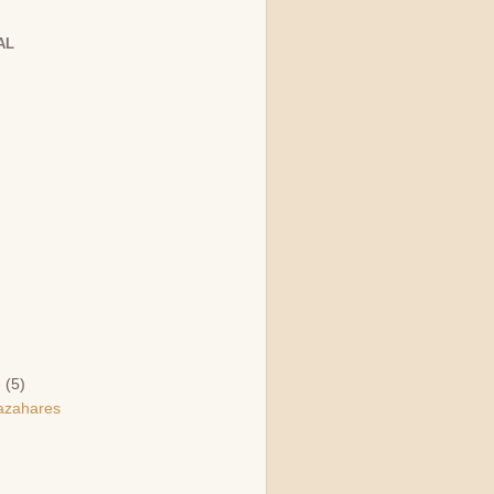
AL
e
(5)
 azahares