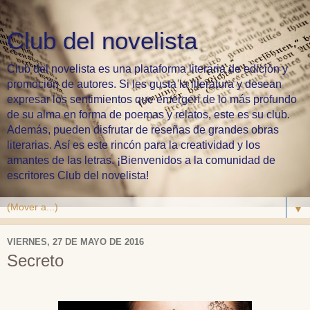
Club del novelista
Club del novelista es una plataforma literaria de edición y
promoción de autores. Si les gusta la literatura y desean
expresar los sentimientos que emergen de lo más profundo
de su alma en forma de poemas y relatos, este es su club.
Además, pueden disfrutar de reseñas de grandes obras
literarias. Así es este rincón para la creatividad y los
amantes de las letras. ¡Bienvenidos a la comunidad de
escritores Club del novelista!
▼
VIERNES, 27 DE MAYO DE 2016
Secreto