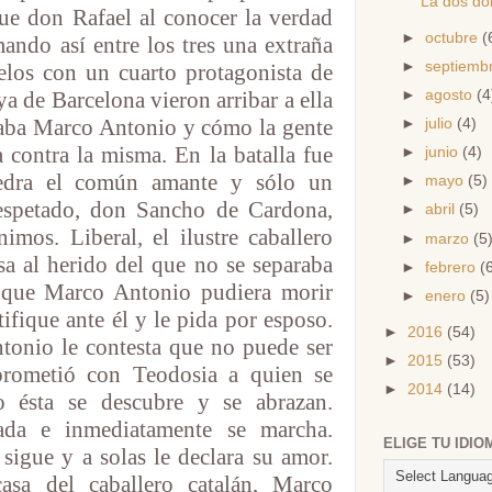
La dos do
que don Rafael al conocer la verdad
►
octubre
(
ando así entre los tres una extraña
►
septiemb
los con un cuarto protagonista de
►
agosto
(4
ya de Barcelona vieron arribar a ella
taba Marco Antonio y cómo la gente
►
julio
(4)
a contra la misma. En la batalla fue
►
junio
(4)
edra el común amante y sólo un
►
mayo
(5)
respetado, don Sancho de Cardona,
►
abril
(5)
imos. Liberal, el ilustre caballero
►
marzo
(5
sa al herido del que no se separaba
►
febrero
(
 que Marco Antonio pudiera morir
►
enero
(5)
tifique ante él y le pida por esposo.
►
2016
(54)
onio le contesta que no puede ser
►
2015
(53)
prometió con Teodosia a quien se
►
2014
(14)
go ésta se descubre y se abrazan.
ada e inmediatamente se marcha.
ELIGE TU IDIO
sigue y a solas le declara su amor.
asa del caballero catalán, Marco