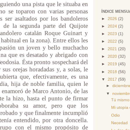
iguiendo una pista que le situaba en
no se toparon con varias personas
ÍNDICE MENSU
as ser asaltados por los bandoleros
►
2026
(2)
o de la segunda parte del Quijote
►
2024
(2)
bandolero catalán Roque Guinart y
►
2023
(1)
habitual en la zona). Entre ellos les
►
2022
(5)
mpasión un joven y bello muchacho
►
2021
(20)
ina que es desatado y abrigado con
►
2020
(32)
Teodosia. Ésta pronto sospechará del
►
2019
(45)
 sus orejas horadadas y, a solas, le
►
2018
(56)
ubierta que, efectivamente, es una
▼
2017
(59)
ia, hija de noble familia, quien le
►
diciembr
 enamoró de Marco Antonio, de las
▼
noviemb
 la hizo, hasta el punto de firmar
Tú mismo
oboraba su amor, pero que los
Mi utopía 
 robado y que finalmente incumplió
Odio
enía entendido, por otra doncella.
Necedad
grupo con el mismo propósito de