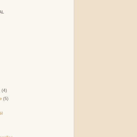
AL
e
(4)
re
(5)
él