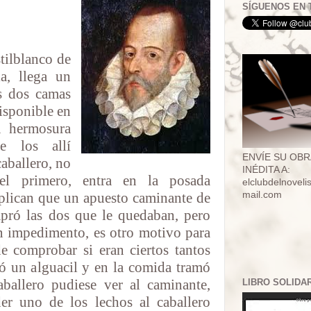
SÍGUENOS EN 
tilblanco de
a, llega un
s dos camas
isponible en
u hermosura
e los allí
ENVÍE SU OBR
caballero, no
INÉDITA A:
el primero, entra en la posada
elclubdelnovel
plican que un apuesto caminante de
mail.com
mpró las dos que le quedaban, pero
un impedimento, es otro motivo para
de comprobar si eran ciertos tantos
gó un alguacil y en la comida tramó
ballero pudiese ver al caminante,
LIBRO SOLIDA
er uno de los lechos al caballero