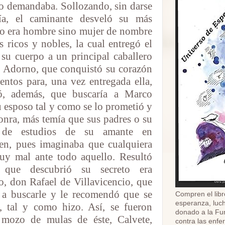
lo demandaba. Sollozando, sin darse
a, el caminante desveló su más
no era hombre sino mujer de nombre
s ricos y nobles, la cual entregó el
su cuerpo a un principal caballero
 Adorno, que conquistó su corazón
ntos para, una vez entregada ella,
có, además, que buscaría a Marco
u esposo tal y como se lo prometió y
onra, más temía que sus padres o su
 de estudios de su amante en
en, pues imaginaba que cualquiera
muy mal ante todo aquello. Resultó
 que descubrió su secreto era
, don Rafael de Villavicencio, que
 a buscarle y le recomendó que se
Compren el libr
esperanza, luch
, tal y como hizo. Así, se fueron
donado a la Fu
 mozo de mulas de éste, Calvete,
contra las enf