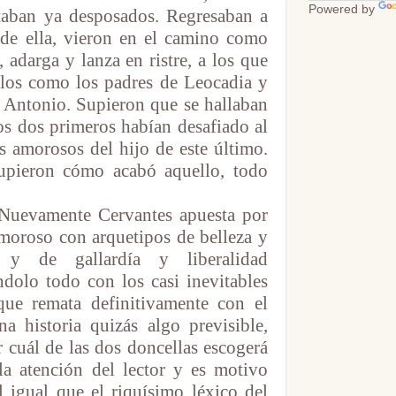
Powered by
taban ya desposados. Regresaban a
 de ella, vieron en el camino como
, adarga y lanza en ristre, a los que
rlos como los padres de Leocadia y
 Antonio. Supieron que se hallaban
los dos primeros habían desafiado al
s amorosos del hijo de este último.
upieron cómo acabó aquello, todo
 Nuevamente Cervantes apuesta por
moroso con arquetipos de belleza y
s y de gallardía y liberalidad
dolo todo con los casi inevitables
ue remata definitivamente con el
na historia quizás algo previsible,
r cuál de las dos doncellas escogerá
a atención del lector y es motivo
al igual que el riquísimo léxico del