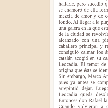
hallarle, pero sucedió 
se enamoró de ella form
mezcla de amor y de ce
fondo. Al llegar a la pla
una galera en la que es
de la ciudad se revolví
alcanzado con una pi
caballero principal y 
consiguió calmar los án
catalán acogió en su ca
Leocadia. El temor de
origina que ésta se iden
Sin embargo, Marco Ant
pues ya antes se com
arrepintió dejar. Lue
Leocadia queda desol
Entonces don Rafael la 
Cuando volvieron a c