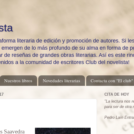
sta
aforma literaria de edición y promoción de autores. Si les
e emergen de lo más profundo de su alma en forma de po
 de reseñas de grandes obras literarias. Así es este rinc
enidos a la comunidad de escritores Club del novelista!
Nuestros libros
Novedades literarias
Contacta con "El club"
17
CITA DE HOY
"
La lectura nos 
para ser de otra
Pedro Laín Entra
s Saavedra