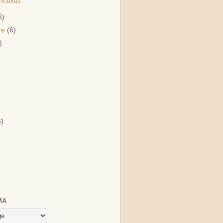
ncellas
6)
re
(6)
)
)
6)
MA