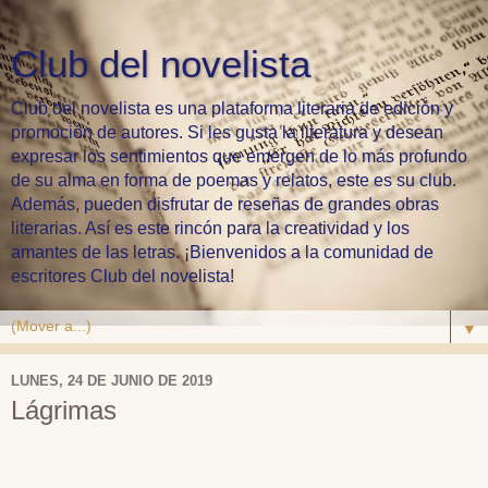
Club del novelista
Club del novelista es una plataforma literaria de edición y
promoción de autores. Si les gusta la literatura y desean
expresar los sentimientos que emergen de lo más profundo
de su alma en forma de poemas y relatos, este es su club.
Además, pueden disfrutar de reseñas de grandes obras
literarias. Así es este rincón para la creatividad y los
amantes de las letras. ¡Bienvenidos a la comunidad de
escritores Club del novelista!
▼
LUNES, 24 DE JUNIO DE 2019
Lágrimas