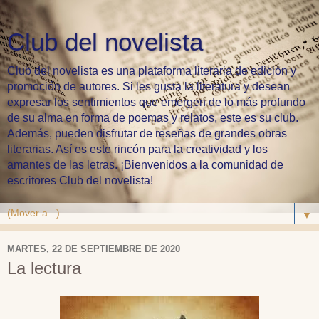
Club del novelista
Club del novelista es una plataforma literaria de edición y
promoción de autores. Si les gusta la literatura y desean
expresar los sentimientos que emergen de lo más profundo
de su alma en forma de poemas y relatos, este es su club.
Además, pueden disfrutar de reseñas de grandes obras
literarias. Así es este rincón para la creatividad y los
amantes de las letras. ¡Bienvenidos a la comunidad de
escritores Club del novelista!
▼
MARTES, 22 DE SEPTIEMBRE DE 2020
La lectura