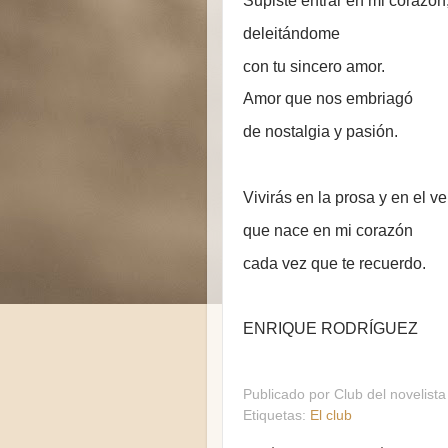
Supiste entrar en mi corazón
deleitándome
con tu sincero amor.
Amor que nos embriagó
de nostalgia y pasión.
Vivirás en la prosa y en el v
que nace en mi corazón
cada vez que te recuerdo.
ENRIQUE RODRÍGUEZ
Publicado por
Club del novelista
Etiquetas:
El club