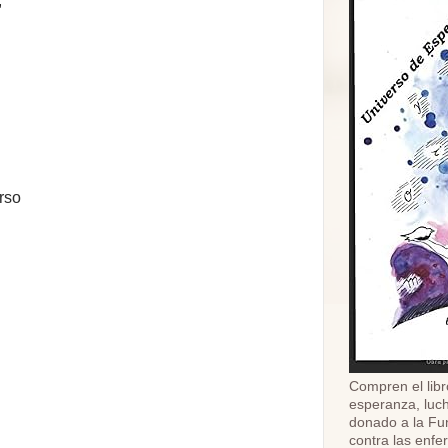
,
erso
Compren el libr
esperanza, luch
donado a la Fu
contra las enf