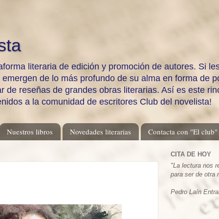
sta
aforma literaria de edición y promoción de autores. Si les
e emergen de lo más profundo de su alma en forma de po
 de reseñas de grandes obras literarias. Así es este rinc
enidos a la comunidad de escritores Club del novelista!
Nuestros libros
Novedades literarias
Contacta con "El club"
CITA DE HOY
"
La lectura nos 
para ser de otra
Pedro Laín Entra