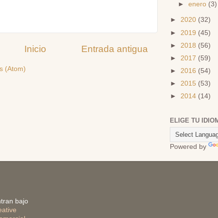
►
enero
(3)
►
2020
(32)
►
2019
(45)
►
2018
(56)
Inicio
Entrada antigua
►
2017
(59)
s (Atom)
►
2016
(54)
►
2015
(53)
►
2014
(14)
ELIGE TU IDIO
Powered by
tran bajo
eative