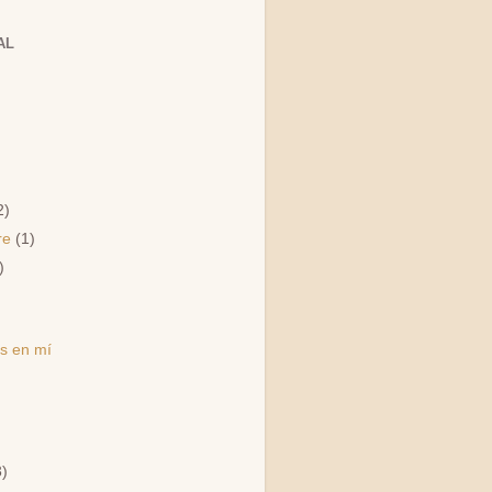
AL
2)
re
(1)
)
as en mí
)
3)