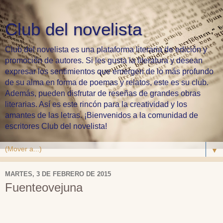
Club del novelista
Club del novelista es una plataforma literaria de edición y
promoción de autores. Si les gusta la literatura y desean
expresar los sentimientos que emergen de lo más profundo
de su alma en forma de poemas y relatos, este es su club.
Además, pueden disfrutar de reseñas de grandes obras
literarias. Así es este rincón para la creatividad y los
amantes de las letras. ¡Bienvenidos a la comunidad de
escritores Club del novelista!
▼
MARTES, 3 DE FEBRERO DE 2015
Fuenteovejuna