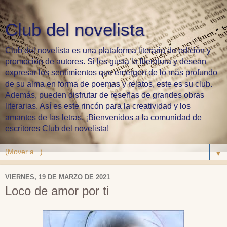
Club del novelista
Club del novelista es una plataforma literaria de edición y
promoción de autores. Si les gusta la literatura y desean
expresar los sentimientos que emergen de lo más profundo
de su alma en forma de poemas y relatos, este es su club.
Además, pueden disfrutar de reseñas de grandes obras
literarias. Así es este rincón para la creatividad y los
amantes de las letras. ¡Bienvenidos a la comunidad de
escritores Club del novelista!
▼
VIERNES, 19 DE MARZO DE 2021
Loco de amor por ti