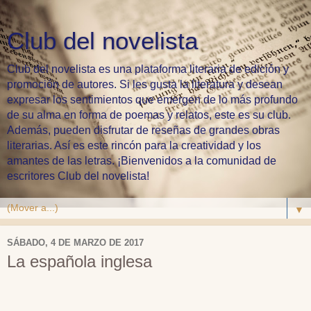
Club del novelista
Club del novelista es una plataforma literaria de edición y
promoción de autores. Si les gusta la literatura y desean
expresar los sentimientos que emergen de lo más profundo
de su alma en forma de poemas y relatos, este es su club.
Además, pueden disfrutar de reseñas de grandes obras
literarias. Así es este rincón para la creatividad y los
amantes de las letras. ¡Bienvenidos a la comunidad de
escritores Club del novelista!
▼
SÁBADO, 4 DE MARZO DE 2017
La española inglesa