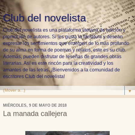
Club del novelista
Club del novelista es una plataforma literaria de edición y
promoción de autores. Si les gusta la literatura y desean
expresar los sentimientos que emergen de lo más profundo
de su alma en forma de poemas y relatos, este es su club.
Además, pueden disfrutar de reseñas de grandes obras
literarias. Así es este rincón para la creatividad y los
amantes de las letras. ¡Bienvenidos a la comunidad de
escritores Club del novelista!
▼
MIÉRCOLES, 9 DE MAYO DE 2018
La manada callejera